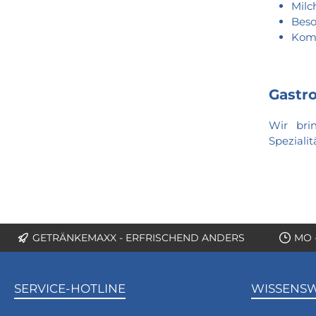
Milc
Beso
Komp
Gastr
Wir bri
Speziali
GETRÄNKEMAXX - ERFRISCHEND ANDERS
MO 
SERVICE-HOTLINE
WISSENS