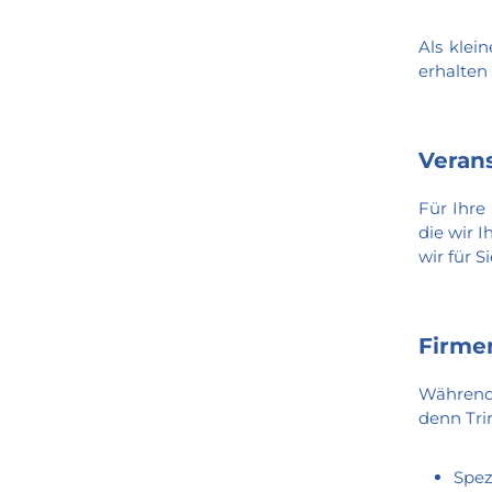
Als klei
erhalten
Verans
Für Ihre
die wir 
wir für 
Firme
Während 
denn Tri
Spez