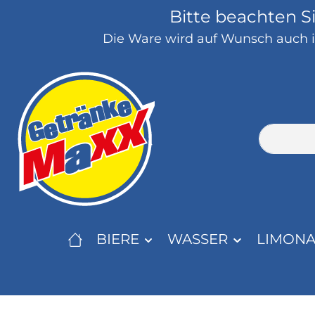
Bitte beachten S
springen
Zur Hauptnavigation springen
Die Ware wird auf Wunsch auch in
BIERE
WASSER
LIMON