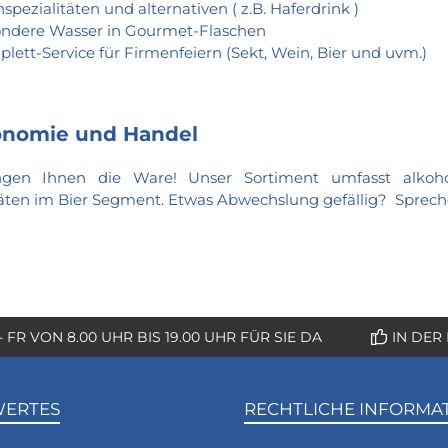
hspezialitäten und alternativen ( z.B. Haferdrink )
ndere Wasser in Gourmet-Flaschen
lett-Service für Firmenfeiern (Sekt, Wein, Bier und uvm.)
onomie und Handel
ngen Ihnen die Ware! Unser Sortiment umfasst alkoholf
täten im Bier Segment. Etwas Abwechslung gefällig? Sprech
- FR VON 8.00 UHR BIS 19.00 UHR FÜR SIE DA
IN DER
WERTES
RECHTLICHE INFORMA