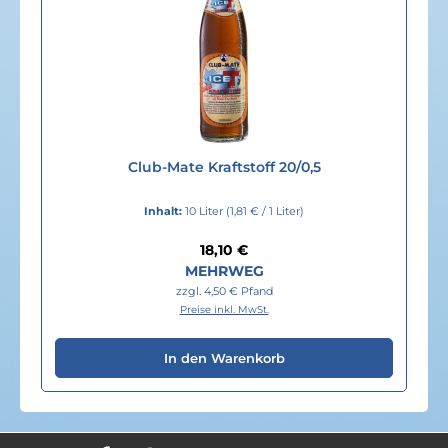
Club-Mate Kraftstoff 20/0,5
Inhalt:
10 Liter
(1,81 € / 1 Liter)
Regulärer Preis:
18,10 €
MEHRWEG
zzgl. 4,50 € Pfand
Preise inkl. MwSt.
In den Warenkorb