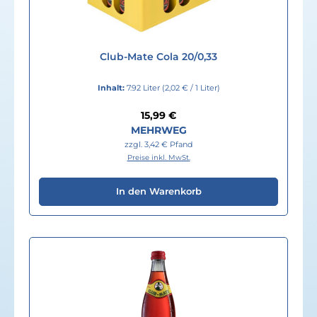
Club-Mate Cola 20/0,33
Inhalt:
7.92 Liter
(2,02 € / 1 Liter)
Regulärer Preis:
15,99 €
MEHRWEG
zzgl. 3,42 € Pfand
Preise inkl. MwSt.
In den Warenkorb