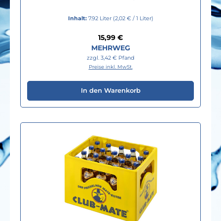
Inhalt:
7.92 Liter
(2,02 € / 1 Liter)
Regulärer Preis:
15,99 €
MEHRWEG
zzgl. 3,42 € Pfand
Preise inkl. MwSt.
In den Warenkorb