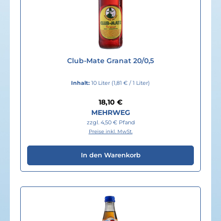
Club-Mate Granat 20/0,5
Inhalt:
10 Liter
(1,81 € / 1 Liter)
Regulärer Preis:
18,10 €
MEHRWEG
zzgl. 4,50 € Pfand
Preise inkl. MwSt.
In den Warenkorb