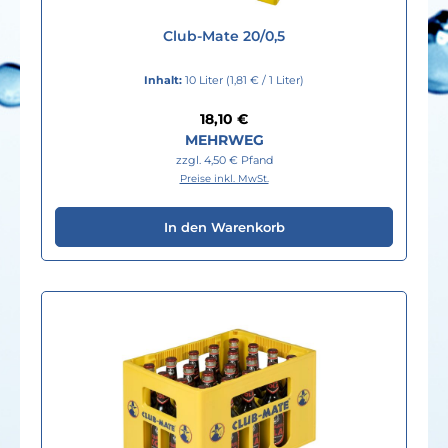
Club-Mate 20/0,5
Inhalt:
10 Liter
(1,81 € / 1 Liter)
Regulärer Preis:
18,10 €
MEHRWEG
zzgl. 4,50 € Pfand
Preise inkl. MwSt.
In den Warenkorb