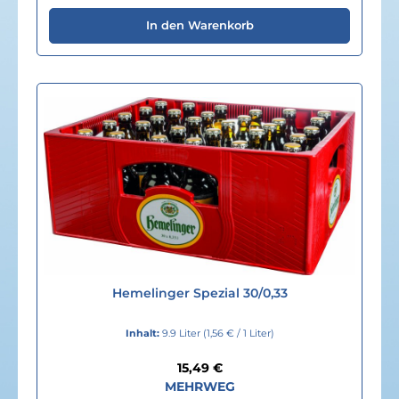
In den Warenkorb
Hemelinger Spezial 30/0,33
Inhalt:
9.9 Liter
(1,56 € / 1 Liter)
Regulärer Preis:
15,49 €
MEHRWEG