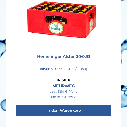
Hemelinger Alster 30/0.33
Inhalt:
9.9 Liter
(1,46 € / 1 Liter)
Regulärer Preis:
14,50 €
MEHRWEG
zzgl. 3,90 € Pfand
Preise inkl. MwSt.
In den Warenkorb