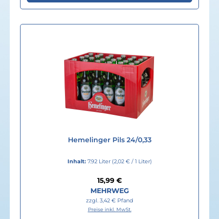
Hemelinger Pils 24/0,33
Inhalt:
7.92 Liter
(2,02 € / 1 Liter)
Regulärer Preis:
15,99 €
MEHRWEG
zzgl. 3,42 € Pfand
Preise inkl. MwSt.