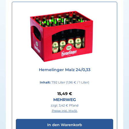
Hemelinger Malz 24/0,33
Inhalt:
7.92 Liter
(1,96 € / 1 Liter)
Regulärer Preis:
15,49 €
MEHRWEG
zzgl. 3,42 € Pfand
Preise inkl. MwSt.
In den Warenkorb