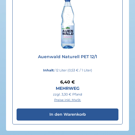
Auenwald Naturell PET 12/1
Inhalt:
12 Liter
(0,53 € / 1 Liter)
Regulärer Preis:
6,40 €
MEHRWEG
zzgl. 3,30 € Pfand
Preise inkl. MwSt.
In den Warenkorb