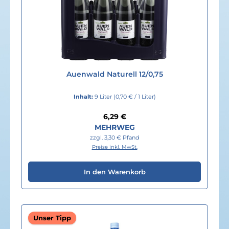
Auenwald Naturell 12/0,75
Inhalt:
9 Liter
(0,70 € / 1 Liter)
Regulärer Preis:
6,29 €
MEHRWEG
zzgl. 3,30 € Pfand
Preise inkl. MwSt.
In den Warenkorb
Unser Tipp