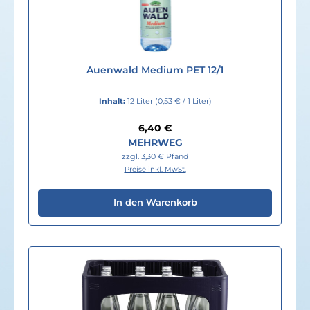
Auenwald Medium PET 12/1
Inhalt:
12 Liter
(0,53 € / 1 Liter)
Regulärer Preis:
6,40 €
MEHRWEG
zzgl. 3,30 € Pfand
Preise inkl. MwSt.
In den Warenkorb