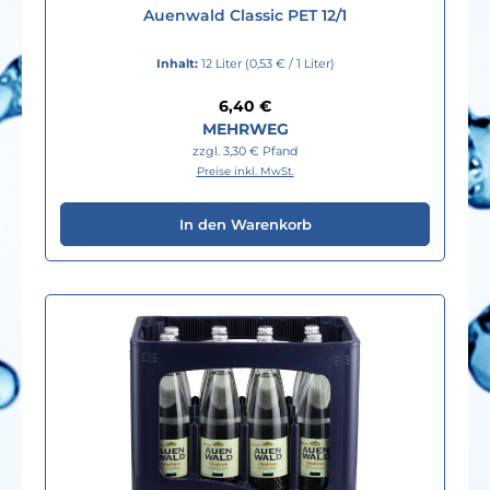
Auenwald Classic PET 12/1
Inhalt:
12 Liter
(0,53 € / 1 Liter)
Regulärer Preis:
6,40 €
MEHRWEG
zzgl. 3,30 € Pfand
Preise inkl. MwSt.
In den Warenkorb