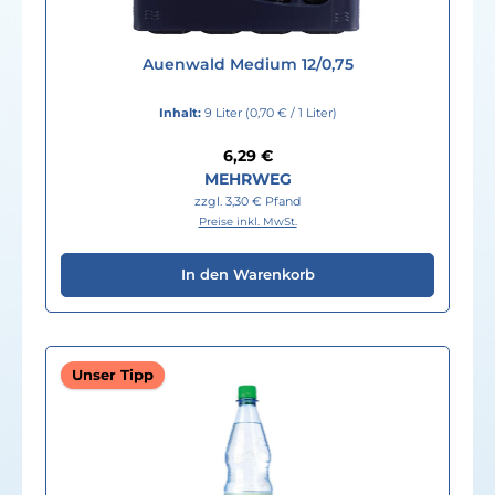
Auenwald Medium 12/0,75
Inhalt:
9 Liter
(0,70 € / 1 Liter)
Regulärer Preis:
6,29 €
MEHRWEG
zzgl. 3,30 € Pfand
Preise inkl. MwSt.
In den Warenkorb
Unser Tipp