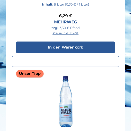
Inhalt:
9 Liter
(0,70 € / 1 Liter)
Regulärer Preis:
6,29 €
MEHRWEG
zzgl. 3,30 € Pfand
Preise inkl. MwSt.
In den Warenkorb
Unser Tipp