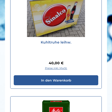
Kuhltruhe leihw.
Regulärer Preis:
40,00 €
Preise inkl. MwSt.
In den Warenkorb