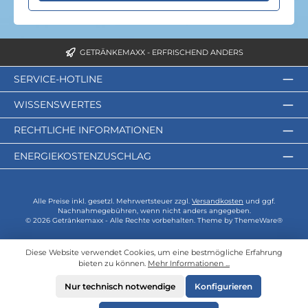
GETRÄNKEMAXX - ERFRISCHEND ANDERS
SERVICE-HOTLINE
WISSENSWERTES
RECHTLICHE INFORMATIONEN
ENERGIEKOSTENZUSCHLAG
Alle Preise inkl. gesetzl. Mehrwertsteuer zzgl.
Versandkosten
und ggf.
Nachnahmegebühren, wenn nicht anders angegeben.
© 2026 Getränkemaxx - Alle Rechte vorbehalten. Theme by
ThemeWare®
Diese Website verwendet Cookies, um eine bestmögliche Erfahrung
bieten zu können.
Mehr Informationen ...
Nur technisch notwendige
Konfigurieren