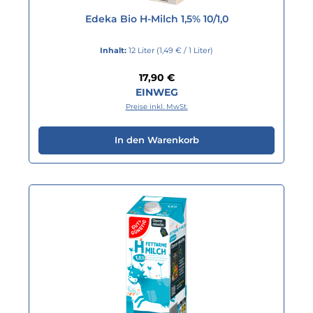
Edeka Bio H-Milch 1,5% 10/1,0
Inhalt:
12 Liter
(1,49 € / 1 Liter)
Regulärer Preis:
17,90 €
EINWEG
Preise inkl. MwSt.
In den Warenkorb