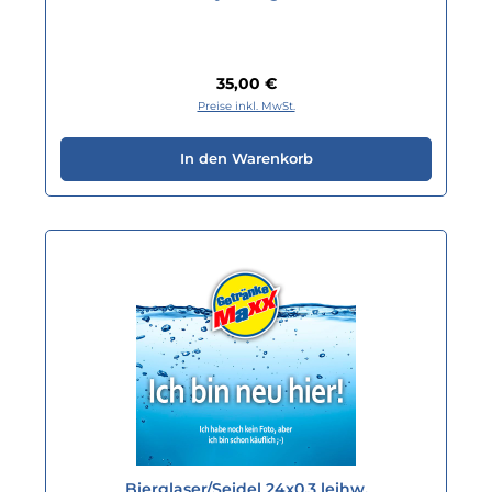
Regulärer Preis:
35,00 €
Preise inkl. MwSt.
In den Warenkorb
Bierglaser/Seidel 24x0.3 leihw.