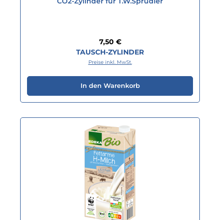
CO2-Zylinder fur T.W.Sprudler
Regulärer Preis:
7,50 €
TAUSCH-ZYLINDER
Preise inkl. MwSt.
In den Warenkorb