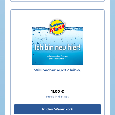
Willibecher 40x0.2 leihw.
Regulärer Preis:
11,00 €
Preise inkl. MwSt.
In den Warenkorb