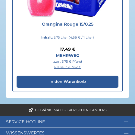
Orangina Rouge 15/0,25
Inhalt:
3.75 Liter
(4,66 € / 1 Liter)
Regulärer Preis:
17,49 €
MEHRWEG
zzgl. 3,75 € Pfand
Preise inkl. MwSt.
In den Warenkorb
GETRÄNKEMAXX - ERFRISCHEND ANDERS
SERVICE-HOTLINE
WISSENSWERTES