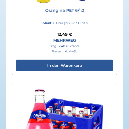
Orangina PET 6/1,0
Inhalt:
6 Liter
(2,08 € / 1 Liter)
Regulärer Preis:
12,49 €
MEHRWEG
zzgl. 2,40 € Pfand
Preise inkl. MwSt.
In den Warenkorb