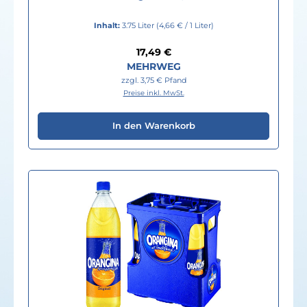
Inhalt:
3.75 Liter
(4,66 € / 1 Liter)
Regulärer Preis:
17,49 €
MEHRWEG
zzgl. 3,75 € Pfand
Preise inkl. MwSt.
In den Warenkorb