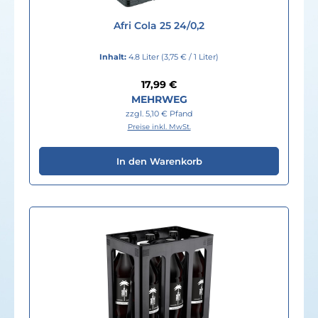
Afri Cola 25 24/0,2
Inhalt:
4.8 Liter
(3,75 € / 1 Liter)
Regulärer Preis:
17,99 €
MEHRWEG
zzgl. 5,10 € Pfand
Preise inkl. MwSt.
In den Warenkorb