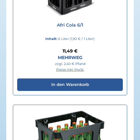
Afri Cola 6/1
Inhalt:
6 Liter
(1,92 € / 1 Liter)
Regulärer Preis:
11,49 €
MEHRWEG
zzgl. 2,40 € Pfand
Preise inkl. MwSt.
In den Warenkorb