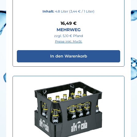
Inhalt:
4.8 Liter
(3,44 € / 1 Liter)
Regulärer Preis:
16,49 €
MEHRWEG
zzgl. 5,10 € Pfand
Preise inkl. MwSt.
In den Warenkorb