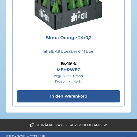
Bluna Orange 24/0,2
Inhalt:
4.8 Liter
(3,44 € / 1 Liter)
Regulärer Preis:
16,49 €
MEHRWEG
zzgl. 5,10 € Pfand
Preise inkl. MwSt.
In den Warenkorb
GETRÄNKEMAXX - ERFRISCHEND ANDERS
SERVICE-HOTLINE