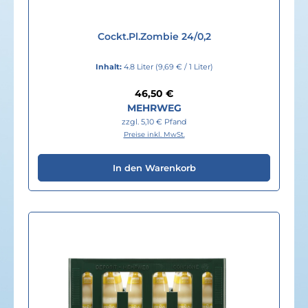
Cockt.Pl.Zombie 24/0,2
Inhalt:
4.8 Liter
(9,69 € / 1 Liter)
Regulärer Preis:
46,50 €
MEHRWEG
zzgl. 5,10 € Pfand
Preise inkl. MwSt.
In den Warenkorb