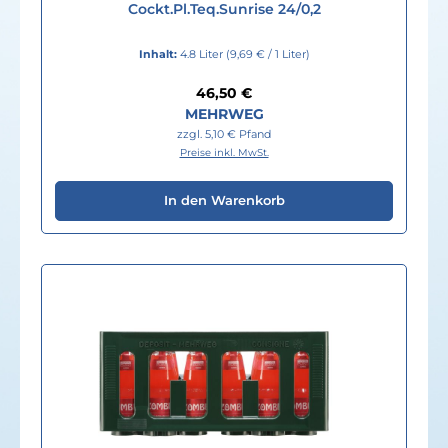
Cockt.Pl.Teq.Sunrise 24/0,2
Inhalt:
4.8 Liter
(9,69 € / 1 Liter)
Regulärer Preis:
46,50 €
MEHRWEG
zzgl. 5,10 € Pfand
Preise inkl. MwSt.
In den Warenkorb