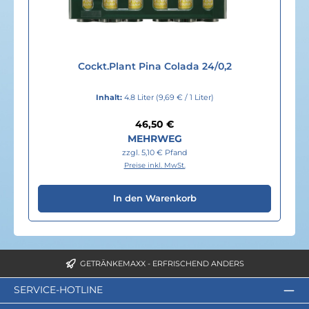
Cockt.Plant Pina Colada 24/0,2
Inhalt:
4.8 Liter
(9,69 € / 1 Liter)
Regulärer Preis:
46,50 €
MEHRWEG
zzgl. 5,10 € Pfand
Preise inkl. MwSt.
In den Warenkorb
GETRÄNKEMAXX - ERFRISCHEND ANDERS
SERVICE-HOTLINE