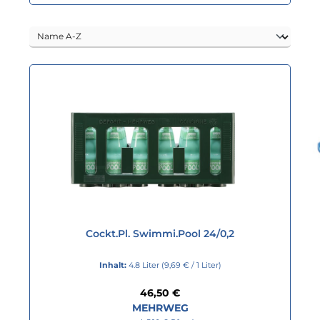
Cockt.Pl. Swimmi.Pool 24/0,2
Inhalt:
4.8 Liter
(9,69 € / 1 Liter)
Regulärer Preis:
46,50 €
MEHRWEG