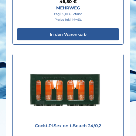
Regulärer Preis:
46,50 €
MEHRWEG
zzgl. 5,10 € Pfand
Preise inkl. MwSt.
In den Warenkorb
Cockt.Pl.Sex on t.Beach 24/0,2